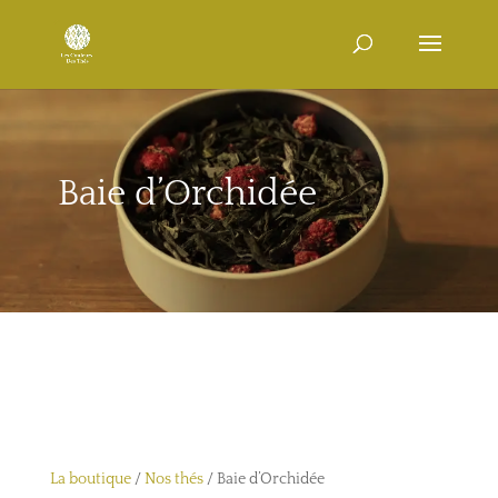
Baie d’Orchidée
La boutique
/
Nos thés
/ Baie d’Orchidée