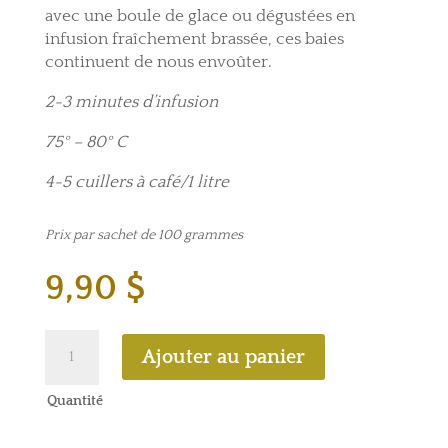
avec une boule de glace ou dégustées en
infusion fraîchement brassée, ces baies
continuent de nous envoûter.
2-3 minutes d’infusion
75° – 80° C
4-5 cuillers à café/1 litre
Prix par sachet de 100 grammes
9,90
$
quantité
Ajouter au panier
de
Baie
Quantité
d'Orchidée