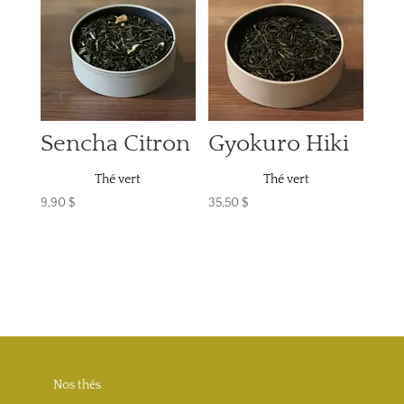
Sencha Citron
Gyokuro Hiki
Thé vert
Thé vert
9,90
$
35,50
$
Nos thés