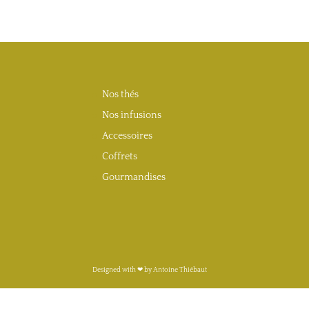
Nos thés
Nos infusions
Accessoires
Coffrets
Gourmandises
Designed with ❤︎ by Antoine Thiébaut