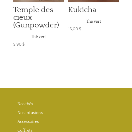
Temple des
Kukicha
cieux
Thé vert
(Gunpowder)
16,00
$
Thé vert
9,90
$
Nos thés
Nos infusions
Accessoires
Coffrets