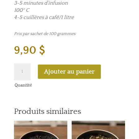
3-5 minutes d’infusion
100° C
4-5 cuillères à café/1 litre
Prix par sachet de 100 grammes
9,90
$
quantité
Ajouter au panier
de
Thé
Quantité
caramel
Produits similaires