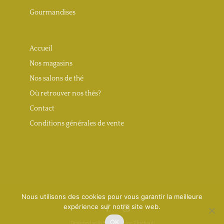
Gourmandises
Accueil
Nos magasins
Nos salons de thé
Où retrouver nos thés?
Contact
Conditions générales de vente
Nous utilisons des cookies pour vous garantir la meilleure
expérience sur notre site web.
OK
Designed with ❤︎ by Antoine Thiébaut