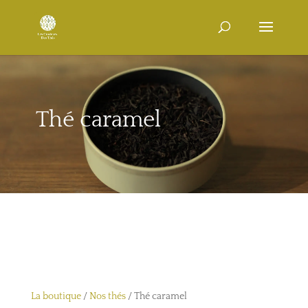
Thé caramel
La boutique
/
Nos thés
/ Thé caramel