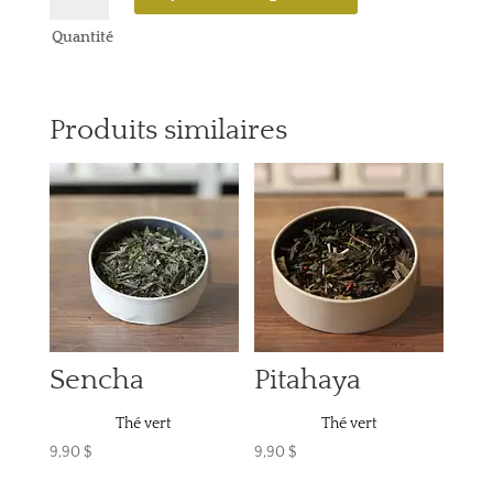
Sencha
Quantité
Citron
Produits similaires
Sencha
Pitahaya
Thé vert
Thé vert
9,90
$
9,90
$