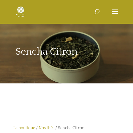
Sencha Citron
La boutique
/
Nos thés
/ Sencha Citron