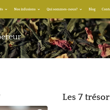
és
Nos infusions
Qui sommes-nous?
Blog
Cont
pereur
Les 7 tréso
r