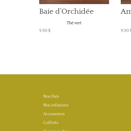
Baie d’Orchidée
Am
Thé vert
9,90
$
9,90
Nos thés
Nos infusions
Accessoires
Coffrets