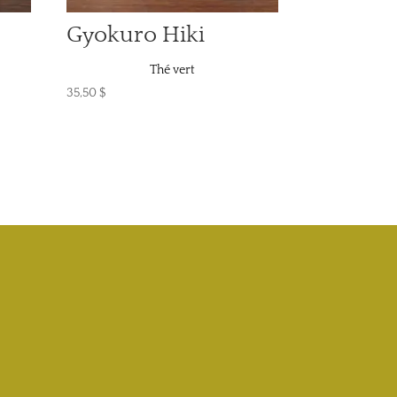
Gyokuro Hiki
Thé vert
35,50
$