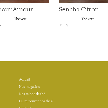
our Amour
Sencha Citron
Thé vert
Thé vert
$
9,90
$
Accueil
Nos magasins
Nos salons de thé
Où retrouver nos thés?