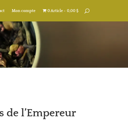
act
Mon compte
0 Article
0,00 $
rs de l’Empereur