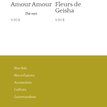
Amour Amour
Fleurs de
Geisha
Thé vert
9,90
$
9,90
$
Nos thés
Nos infusions
Accessoires
Coffrets
Gourmandises