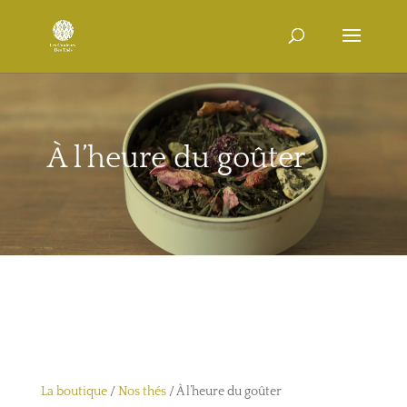
À l’heure du goûter
La boutique
/
Nos thés
/ À l’heure du goûter