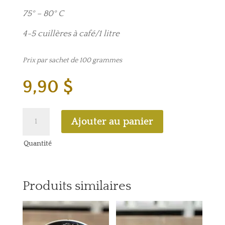
75° – 80° C
4-5 cuillères à café/1 litre
Prix par sachet de 100 grammes
9,90
$
quantité
Ajouter au panier
de
À
Quantité
l’heure
du
goûter
Produits similaires