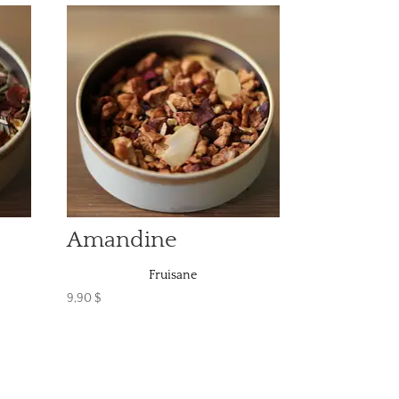
Amandine
Fruisane
9,90
$