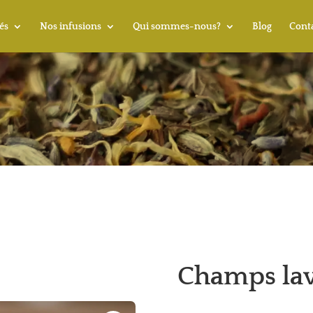
és
Nos infusions
Qui sommes-nous?
Blog
Cont
Champs la