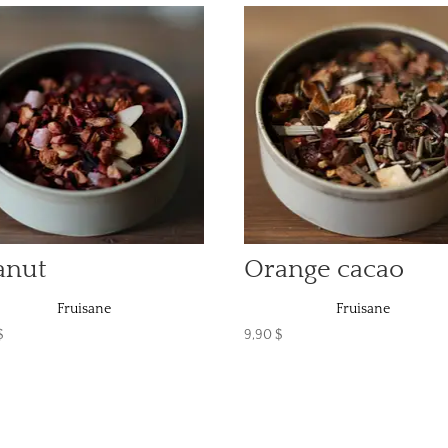
anut
Orange cacao
Fruisane
Fruisane
$
9,90
$