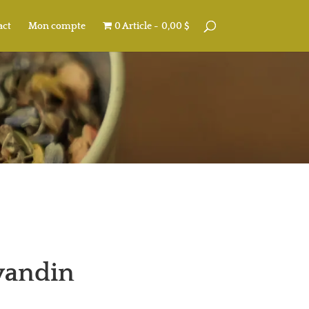
act
Mon compte
0 Article
0,00 $
vandin