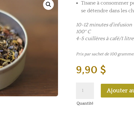
Tisane à consommer pou
se détendre dans les c
10-12 minutes d’infusion
100° C
4-5 cuillères à café/1 litre
Prix par sachet de 100 gramme
9,90
$
quantité
Ajouter a
de
Champs
Quantité
lavandin