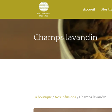
Accueil
Nos th
Champs lavandin
La boutique
/
Nos infusions
/ Champs lavandin