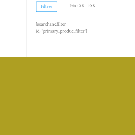
Prix
Prix
Prix :
0 $
—
10 $
Filtrer
min
max
[searchandfilter
id="primary_produc_filter"]