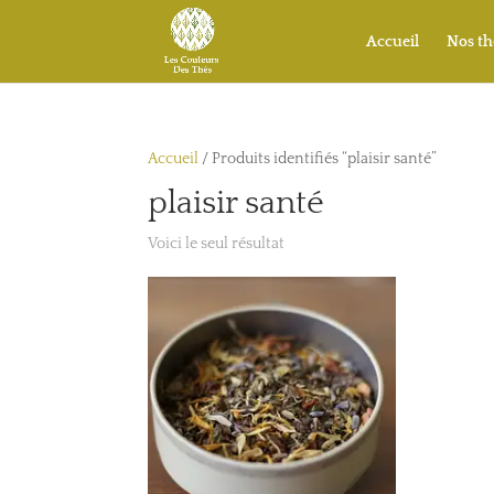
Accueil
Nos th
Accueil
/ Produits identifiés “plaisir santé”
plaisir santé
Voici le seul résultat