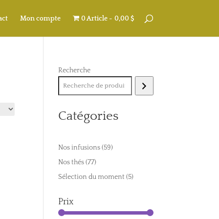
act
Mon compte
0 Article
0,00 $
Recherche
Catégories
59
Nos infusions
59
produits
77
Nos thés
77
produits
5
Sélection du moment
5
produits
Prix