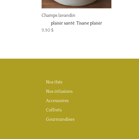
Champs lavandin
plaisir santé
,
Tisane plaisir
9,90
$
Nos thés
Nos infusions
Accessoires
Coffrets
Gourmandises